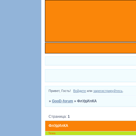
Привет, Гость!
Войдите
или
зарегистрируйтесь
.
»
GooD-forum
»
ФлУдИлКА
Страница:
1
ФлУдИлКА
Тема