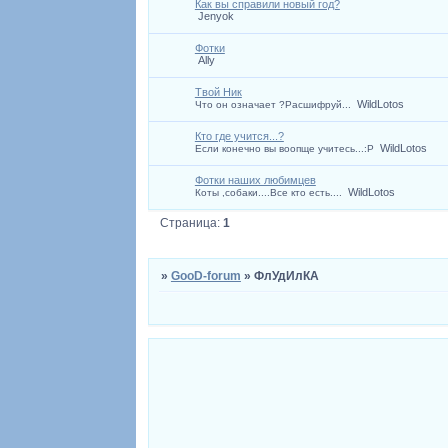
Как вы справили новый год?
Jenyok
Фотки
Ally
Твой Ник
WildLotos
Что он означает ?Расшифруй...
Кто где учится...?
WildLotos
Если конечно вы воопще учитесь...:P
Фотки наших любимцев
WildLotos
Коты ,собаки....Все кто есть....
Страница:
1
»
GooD-forum
»
ФлУдИлКА