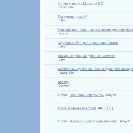
Услуги клининга Москва и МО
hzzcsriyfc
Где купить прокси?
citviri
Простой криптокошелек с высоким уровнем без
egicbo
Зарабатывайте деньги на своих постах
citviri
Шикарные рисунки девушек на пляже
citviri
Безопасный крипто-кошелёк с функцией миксер
hzzcsriyfc
Аватар
Jenyok
Опрос:
Эмо, готы,неформалы
Jenyok
Флуд. Творим что хотим)
Ally
[
1
2
]
Опрос:
Интернет и его предназначение
Jenyok