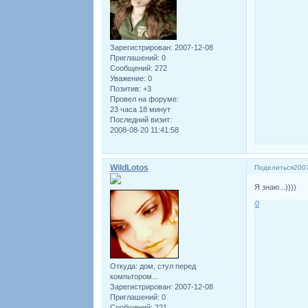
Зарегистрирован
: 2007-12-08
Приглашений:
0
Сообщений:
272
Уважение:
0
Позитив:
+3
Провел на форуме:
23 часа 18 минут
Последний визит:
2008-08-20 11:41:58
WildLotos
Поделиться
2007
Я знаю...))))
0
Откуда:
дом, стул перед
компьтором...
Зарегистрирован
: 2007-12-08
Приглашений:
0
Сообщений:
221