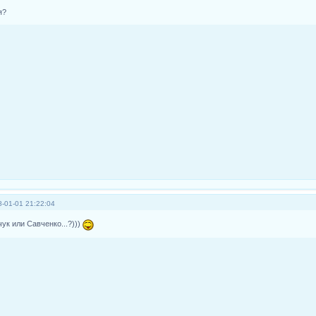
я?
-01-01 21:22:04
чук или Савченко...?)))