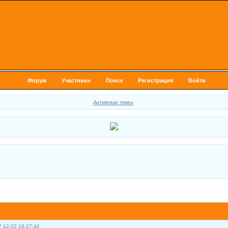
Форум
Участники
Поиск
Регистрация
Войти
Активные темы
-12-22 18:27:42