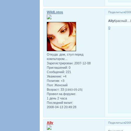
WildLotos
Поделиться
2008
Ally
Красный....
0
Откуда:
дом, стул перед
компьтором...
Зарегистрирован
: 2007-12-08
Приглашений:
0
Сообщений:
221
Уважение:
+4
Позитив:
+3
Пол:
Женский
Возраст:
33
[1993-05-25]
Провел на форуме:
1 день 2 часа
Последний визит:
2008-04-13 20:49:28
Ally
Поделиться
2008