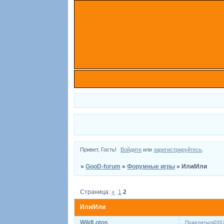
Привет, Гость!
Войдите
или
зарегистрируйтесь
.
»
GooD-forum
»
Форумные игры
»
Или/Или
Страница:
«
1
2
Или/Или
WildLotos
Поделиться
2007