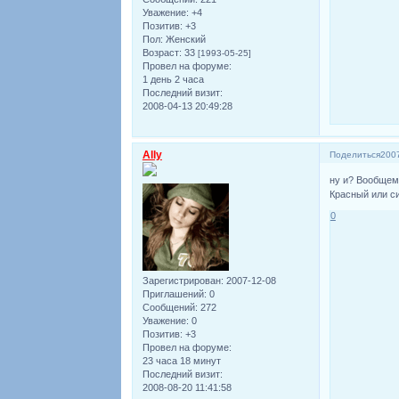
Уважение:
+4
Позитив:
+3
Пол:
Женский
Возраст:
33
[1993-05-25]
Провел на форуме:
1 день 2 часа
Последний визит:
2008-04-13 20:49:28
Ally
Поделиться
2007
ну и? Вообщем
Красный или с
0
Зарегистрирован
: 2007-12-08
Приглашений:
0
Сообщений:
272
Уважение:
0
Позитив:
+3
Провел на форуме:
23 часа 18 минут
Последний визит:
2008-08-20 11:41:58