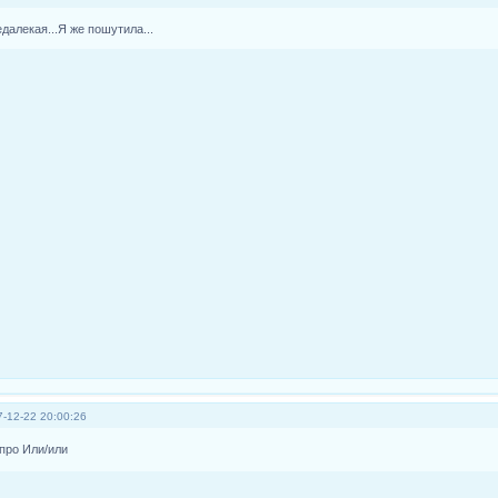
едалекая...Я же пошутила...
-12-22 20:00:26
про Или/или