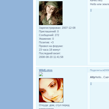
Качество)
Небо или земл
0
Зарегистрирован
: 2007-12-08
Приглашений:
0
Сообщений:
272
Уважение:
0
Позитив:
+3
Провел на форуме:
23 часа 18 минут
Последний визит:
2008-08-20 11:41:58
WildLotos
Поделиться
2008
Ally
Небо...Сав
0
Откуда:
дом, стул перед
компьтором...