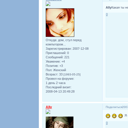
Ally
Какая ты н
0
Откуда:
дом, стул перед
компьтором...
Зарегистрирован
: 2007-12-08
Приглашений:
0
Сообщений:
221
Уважение:
+4
Позитив:
+3
Пол:
Женский
Возраст:
33
[1993-05-25]
Провел на форуме:
1 день 2 часа
Последний визит:
2008-04-13 20:49:28
Ally
Поделиться
2007
Я 
0