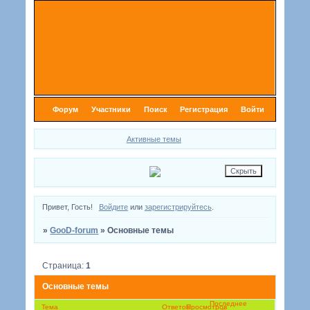
Форум
Участники
Поиск
Регистрация
Войти
Активные темы
Привет, Гость!
Войдите
или
зарегистрируйтесь
.
»
GooD-forum
»
Основные темы
Страница:
1
Основные темы
Последнее
Тема
Ответов
Просмотров