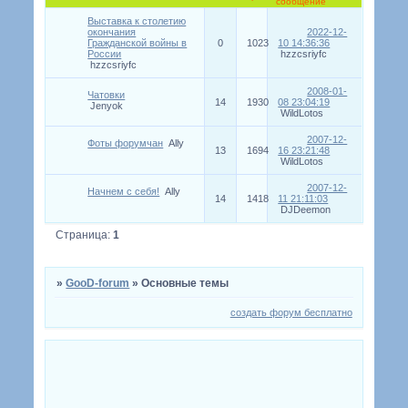
сообщение
Выставка к столетию
окончания
2022-12-
Гражданской войны в
0
1023
10 14:36:36
России
hzzcsriyfc
hzzcsriyfc
2008-01-
Чатовки
14
1930
08 23:04:19
Jenyok
WildLotos
2007-12-
Фоты форумчан
Ally
13
1694
16 23:21:48
WildLotos
2007-12-
Начнем с себя!
Ally
14
1418
11 21:11:03
DJDeemon
Страница:
1
»
GooD-forum
»
Основные темы
создать форум бесплатно