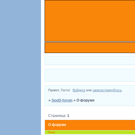
Привет, Гость!
Войдите
или
зарегистрируйтесь
.
»
GooD-forum
»
О форуме
Страница:
1
О форуме
Тема